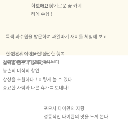
화려하고 향기로운 꽃 카메
나보세요!
라에 수집！
특색 과수원을 방문하여 과일따기 재미를 체험해 보고
현장에서 잡아올린 신선한 행복
그 신선함이 풍겨날 때
심신이 순간적으로 치유된다
놀면서 먹는다 흠뻑행복
식욕을 돋우다
농촌의 미식의 향연
상상을 초월하다！이렇게 놀 수 있다
중요한 사람과 다른 휴가를 보내다!
포모사 타이완의 자랑
정통적인 타이완의 맛을 느껴 본다