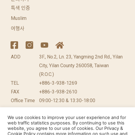
특색 인증
Muslim
여행사
ADD
3F., No.2, Ln. 23, Yangming 2nd Rd., Yilan
City, Yilan County 260058, Taiwan
(R.O.C.)
TEL
+886-3-938-1269
FAX
+886-3-938-2610
Office Time
09:00-12:30 & 13:30-18:00
We use cookies to improve your user experience and for
web traffic statistics purposes. By continuing to use this
website, you agree to our use of cookies. Our Privacy &
©2026 台灣休閒農業發展協會 版權所有.
網頁設計公
Cookie Policy contains more information on such use and