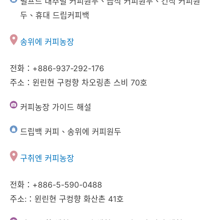
펄프드 내추럴 커피원두、습식 커피원두、건식 커피원
두、휴대 드립커피백
송위에 커피농장
전화：+886-937-292-176
주소：윈린현 구컹향 차오링촌 스비 70호
커피농장 가이드 해설
드립백 커피、송위에 커피원두
구취엔 커피농장
전화：+886-5-590-0488
주소:：윈린현 구컹향 화산촌 41호