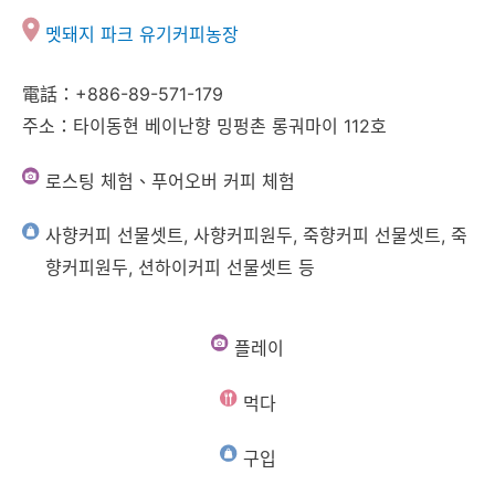
멧돼지 파크 유기커피농장
電話：+886-89-571-179
주소：타이동현 베이난향 밍펑촌 롱궈마이 112호
로스팅 체험、푸어오버 커피 체험
사향커피 선물셋트, 사향커피원두, 죽향커피 선물셋트, 죽
향커피원두, 션하이커피 선물셋트 등
플레이
먹다
구입