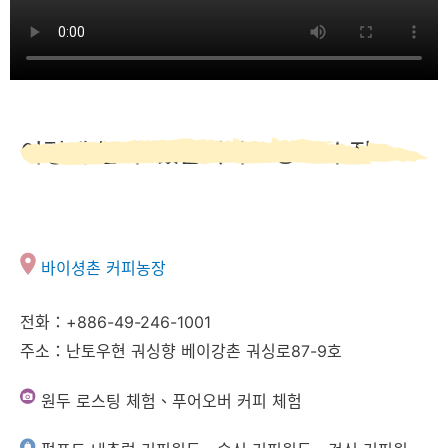
이렇게 놀 수 있습니다，경로 수집
바이셩촌 커피농장
전화：+886-49-246-1001
주소：난토우현 궈싱향 베이강촌 궈싱로87-9호
원두 로스팅 체험、푸어오버 커피 체험