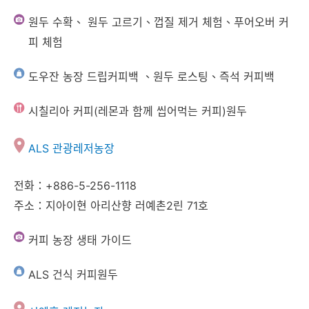
원두 수확、 원두 고르기、껍질 제거 체험、푸어오버 커
피 체험
도우잔 농장 드립커피백 、원두 로스팅、즉석 커피백
시칠리아 커피(레몬과 함께 씹어먹는 커피)원두
ALS 관광레저농장
전화：+886-5-256-1118
주소：지아이현 아리산향 러예촌2린 71호
커피 농장 생태 가이드
ALS 건식 커피원두