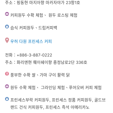
주소：핑동현 마지아향 마카자야가 23항1호
커피원두 수확 체험、 원두 로스팅 체험
습식 커피원두、드립커피백
우허 다원 프린세스 커피
전화：+886-3-887-0222
주소：화리엔현 뤠이쉐이향 중정남로2단 336호
풍부한 수확 쌀、가마 구이 활력 닭
원두 수확 체험、 그라인딩 체험、푸어오버 커피 체험
프린세스부락 커피원두, 프린세스 정품 커피원두, 골드브
랜드 건식 커피원두, 프린세스 즉석 아메리카노