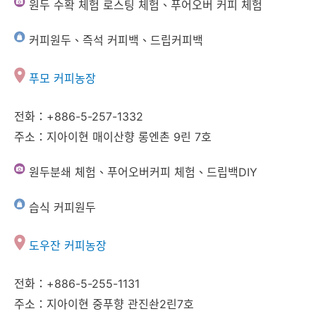
원두 수확 체험 로스팅 체험、푸어오버 커피 체험
커피원두、즉석 커피백、드립커피백
푸모 커피농장
전화：+886-5-257-1332
주소：지아이현 매이산향 롱엔촌 9린 7호
원두분쇄 체험、푸어오버커피 체험、드립백DIY
습식 커피원두
도우잔 커피농장
전화：+886-5-255-1131
주소：지아이현 중푸향 관진솬2린7호