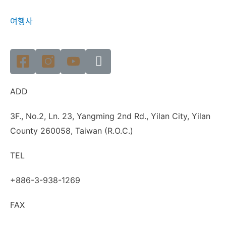
여행사
ADD
3F., No.2, Ln. 23, Yangming 2nd Rd., Yilan City, Yilan
County 260058, Taiwan (R.O.C.)
TEL
+886-3-938-1269
FAX