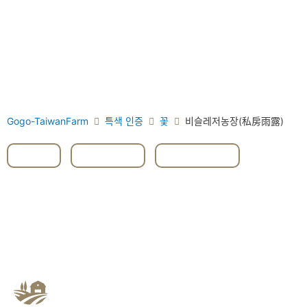
Gogo-TaiwanFarm
특색 인증
꽃
비슬레저농장(私房雨露)
#임
,
#타이중
,
#타이중시