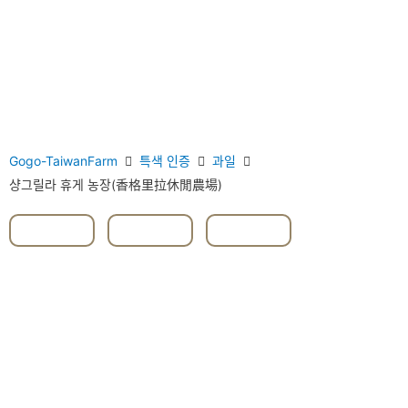
Gogo-TaiwanFarm
특색 인증
과일
샹그릴라 휴게 농장(香格里拉休閒農場)
#과일
,
#야채
,
#이란