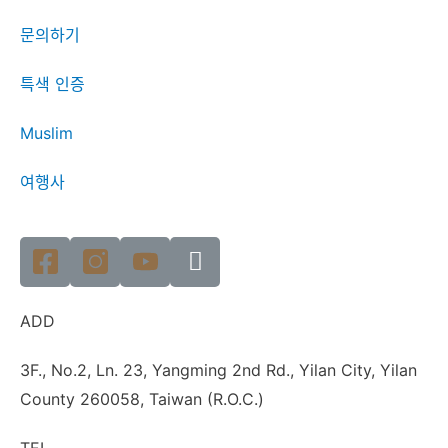
문의하기
특색 인증
Muslim
여행사
ADD
3F., No.2, Ln. 23, Yangming 2nd Rd., Yilan City, Yilan
County 260058, Taiwan (R.O.C.)
TEL