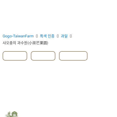
Gogo-TaiwanFarm
특색 인증
과일
샤오충의 과수원(小崇芒果園)
#과일
,
#망고
,
#타이난