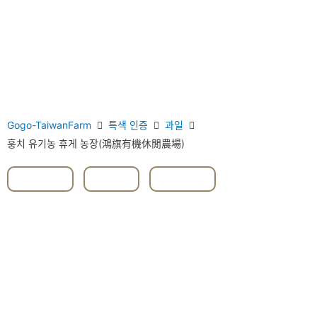
Gogo-TaiwanFarm
특색 인증
과일
훙치 유기농 휴게 농장(鴻旗有機休閒農場)
#과일
,
#쌀
,
#핑둥