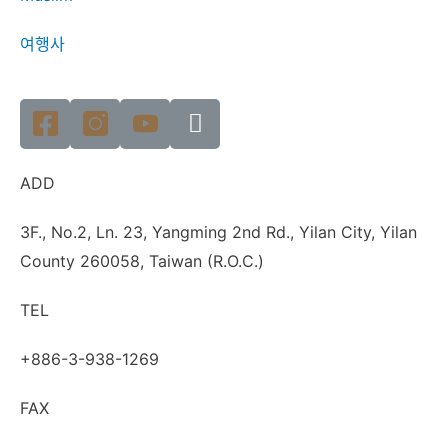
여행사
ADD
3F., No.2, Ln. 23, Yangming 2nd Rd., Yilan City, Yilan
County 260058, Taiwan (R.O.C.)
TEL
+886-3-938-1269
FAX