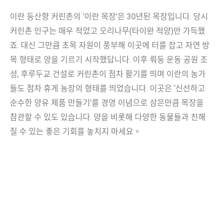
이란 둥산향 커린촌의 ‘이란 목장’은 30년된 목장입니다. 당시
커린촌 인구는 매우 적었고 오리나무(타이완 적양)만 가득했
죠. 대신 그만큼 초목 자원이 풍부해 이곳에 터를 잡고 자연 방
목 형태로 양을 기르기 시작했답니다. 이후 뤄둥 운동 공원 조
성, 후루두교 건설로 커린촌이 점차 활기를 띄며 이란의 농가
들도 점차 휴게 농장의 형태를 띄었습니다. 이곳은 ‘신선하고
순수한 양유 제품 만들기’를 경영 이념으로 삼은만큼 목장을
참관할 수 있도 있습니다. 양을 비롯해 다양한 동물들과 친해
질 수 있는 좋은 기회를 놓치지 마세요。