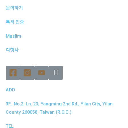
문의하기
특색 인증
Muslim
여행사
ADD
3F., No.2, Ln. 23, Yangming 2nd Rd., Yilan City, Yilan
County 260058, Taiwan (R.O.C.)
TEL