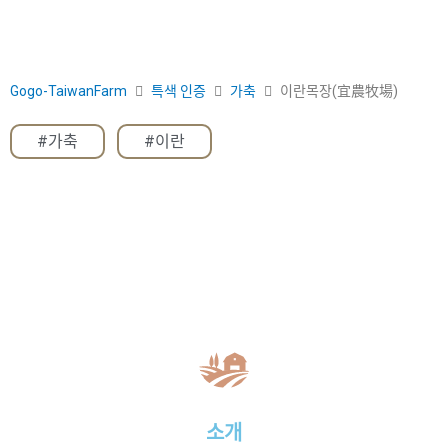
Gogo-TaiwanFarm
특색 인증
가축
이란목장(宜農牧場)
#가축
,
#이란
소개