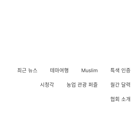
최근 뉴스
테마여행
Muslim
특색 인증
시청각
농업 관광 퍼즐
월간 달력
협회 소개