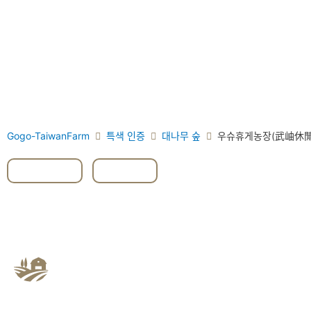
Gogo-TaiwanFarm
특색 인증
대나무 숲
우슈휴게농장(武岫休
#난터우
,
#죽림