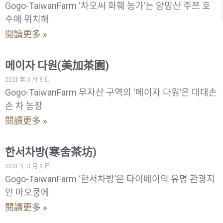
Gogo-TaiwanFarm ‘차오씨 화훼 농가’는 양밍산 주쯔 호
수에 위치해
閱讀更多 »
메이자 다원(美加茶園)
2021 年 3 月 8 日
Gogo-TaiwanFarm 무자산 구역의 ‘메이자 다원’은 대대손
손 차 농장
閱讀更多 »
한서차방(寒舍茶坊)
2021 年 3 月 8 日
Gogo-TaiwanFarm ‘한서차방’은 타이베이의 유명 관광지
인 마오쿵에
閱讀更多 »