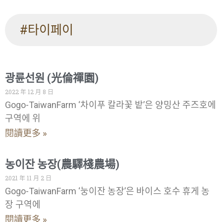
#타이페이
광륜선원 (光倫禪園)
2022 年 12 月 8 日
Gogo-TaiwanFarm ‘차이푸 칼라꽃 밭’은 양밍산 주즈호에
구역에 위
閱讀更多 »
농이잔 농장(農驛棧農場)
2021 年 11 月 2 日
Gogo-TaiwanFarm ‘눙이잔 농장’은 바이스 호수 휴게 농
장 구역에
閱讀更多 »