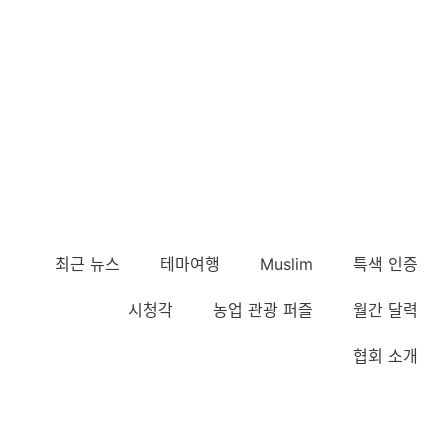
최근 뉴스
테마여행
Muslim
특색 인증
시청각
농업 관광 퍼즐
월간 달력
협회 소개