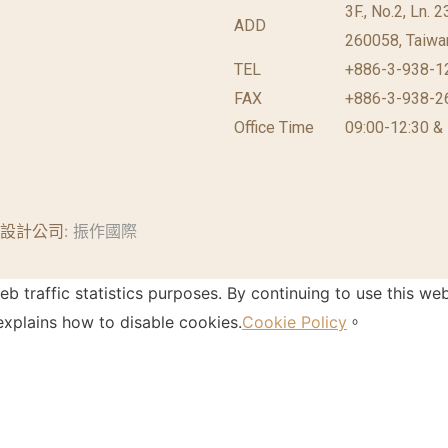
3F., No.2, Ln. 
ADD
260058, Taiwan
TEL
+886-3-938-1
FAX
+886-3-938-2
Office Time
09:00-12:30 &
設計公司
: 振作國際
 traffic statistics purposes. By continuing to use this web
xplains how to disable cookies.
Cookie Policy
。