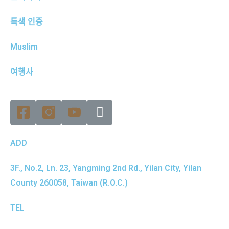
특색 인증
Muslim
여행사
ADD
3F., No.2, Ln. 23, Yangming 2nd Rd., Yilan City, Yilan
County 260058, Taiwan (R.O.C.)
TEL