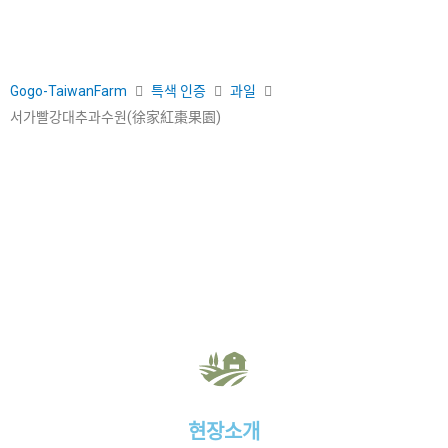
Gogo-TaiwanFarm
특색 인증
과일
서가빨강대추과수원(徐家紅棗果園)
현장소개