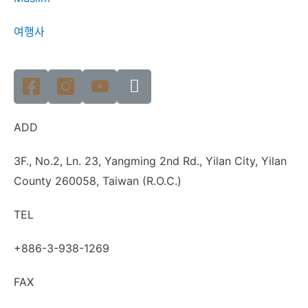
여행사
ADD
3F., No.2, Ln. 23, Yangming 2nd Rd., Yilan City, Yilan
County 260058, Taiwan (R.O.C.)
TEL
+886-3-938-1269
FAX