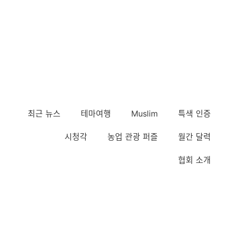
최근 뉴스
테마여행
Muslim
특색 인증
시청각
농업 관광 퍼즐
월간 달력
협회 소개