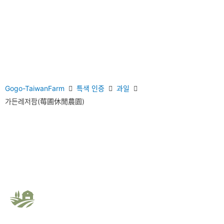
Gogo-TaiwanFarm
특색 인증
과일
가든레저팜(莓圃休閒農園)