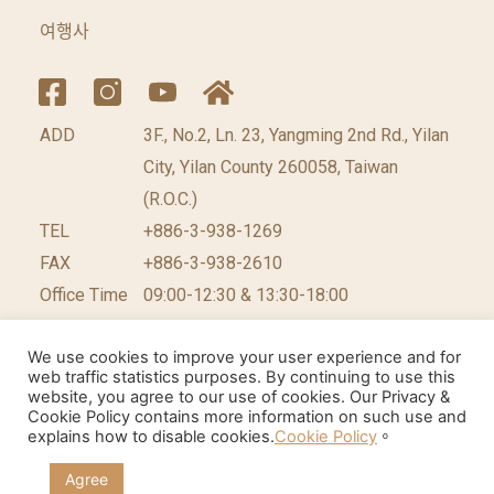
여행사
ADD
3F., No.2, Ln. 23, Yangming 2nd Rd., Yilan
City, Yilan County 260058, Taiwan
(R.O.C.)
TEL
+886-3-938-1269
FAX
+886-3-938-2610
Office Time
09:00-12:30 & 13:30-18:00
We use cookies to improve your user experience and for
web traffic statistics purposes. By continuing to use this
website, you agree to our use of cookies. Our Privacy &
©2026 台灣休閒農業發展協會 版權所有.
網頁設計公
Cookie Policy contains more information on such use and
explains how to disable cookies.
Cookie Policy
。
司
: 振作國際
Agree
Cookie聲明