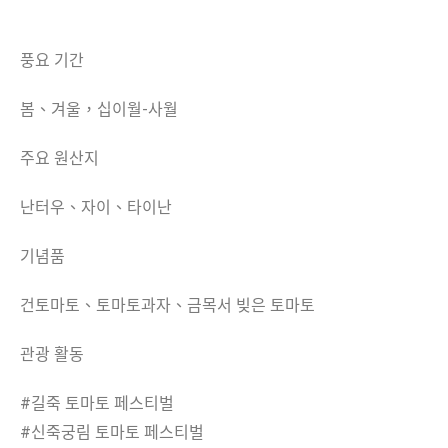
풍요 기간
봄、겨울，십이월-사월
주요 원산지
난터우、자이、타이난
기념품
건토마토、토마토과자、금목서 빚은 토마토
관광 활동
#길죽 토마토 페스티벌
#신죽궁림 토마토 페스티벌