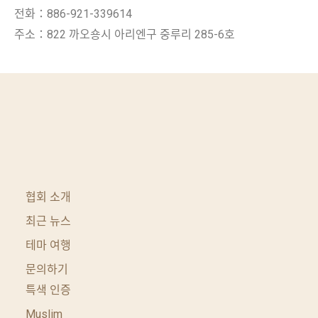
전화：886-921-339614
주소：822 까오숑시 아리엔구 중루리 285-6호
협회 소개
최근 뉴스
테마 여행
문의하기
특색 인증
Muslim