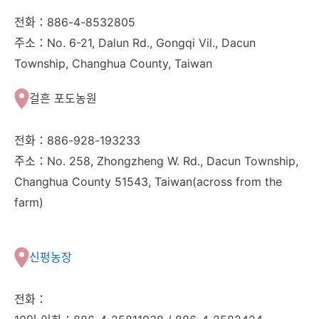
전화：886-4-8532805
주소：No. 6-21, Dalun Rd., Gongqi Vil., Dacun
Township, Changhua County, Taiwan
걸흔 포도농원
전화：886-928-193233
주소：No. 258, Zhongzheng W. Rd., Dacun Township,
Changhua County 51543, Taiwan(across from the
farm)
신펑농장
전화：