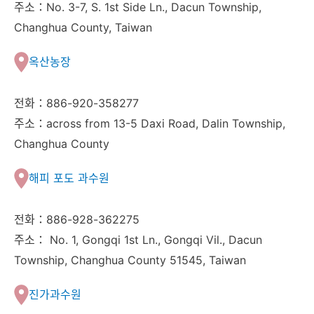
주소：No. 3-7, S. 1st Side Ln., Dacun Township,
Changhua County, Taiwan
옥산농장
전화：886-920-358277
주소：across from 13-5 Daxi Road, Dalin Township,
Changhua County
해피 포도 과수원
전화：886-928-362275
주소： No. 1, Gongqi 1st Ln., Gongqi Vil., Dacun
Township, Changhua County 51545, Taiwan
진가과수원