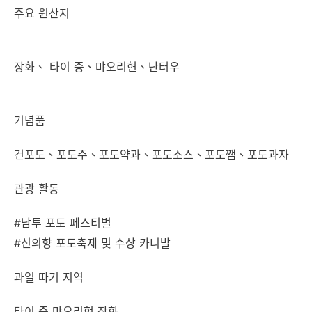
주요 원산지
장화、 타이 중、먀오리현、난터우
기념품
건포도、포도주、포도약과、포도소스、포도쨈、포도과자
관광 활동
#남투 포도 페스티벌
#신의향 포도축제 및 수상 카니발
과일 따기 지역
타이 중 먀오리현 장화