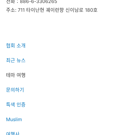
전화：886-6-3306265
주소: 711 타이난현 궤이런향 신이남로 180호
협회 소개
최근 뉴스
테마 여행
문의하기
특색 인증
Muslim
여행사