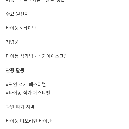
주요 원산지
타이둥、타이난
기념품
타이동 석가병、석가아이스크림
관광 활동
#귀인 석가 페스티벌
#타이동 석가 페스티벌
과일 따기 지역
타이둥 먀오리현 타이난