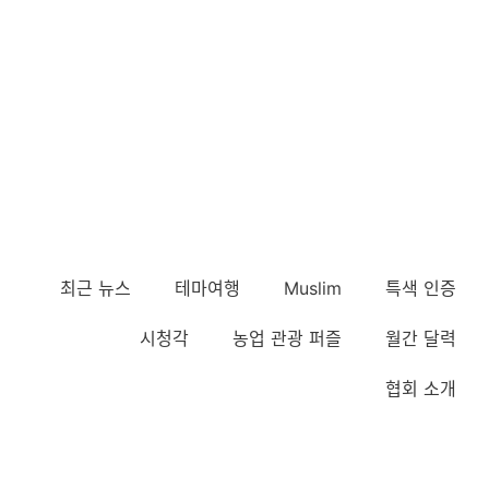
최근 뉴스
테마여행
Muslim
특색 인증
시청각
농업 관광 퍼즐
월간 달력
협회 소개