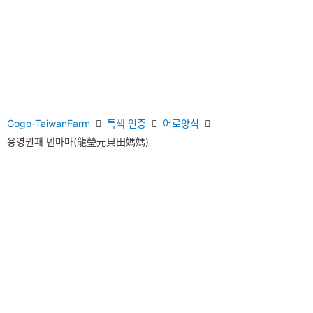
Gogo-TaiwanFarm
특색 인증
어로양식
용영원패 톈마마(龍瑩元貝田媽媽)