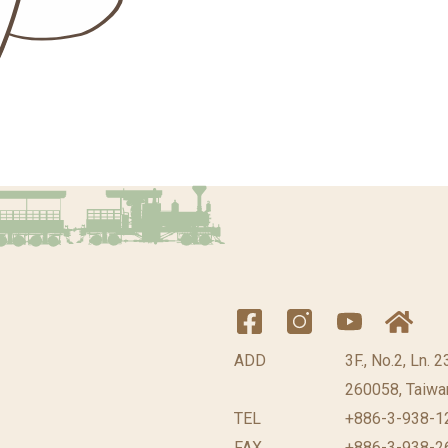
ADD
3F., No.2, Ln. 
260058, Taiwan
TEL
+886-3-938-1
FAX
+886-3-938-2