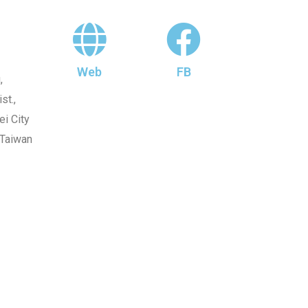
Web
FB
,
st.,
i City
 Taiwan