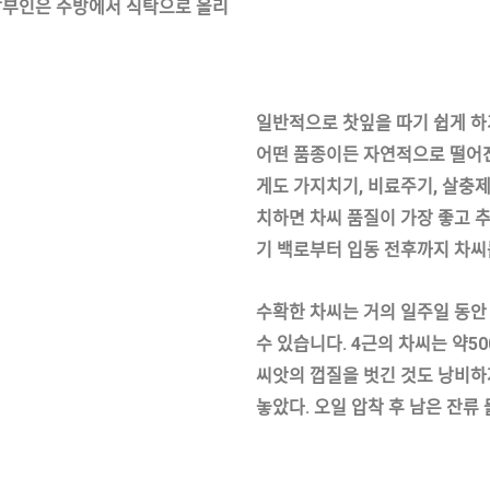
부인은 주방에서 식탁으로 올리
일반적으로 찻잎을 따기 쉽게 하
어떤 품종이든 자연적으로 떨어진
게도 가지치기
,
비료주기
,
살충제
치하면 차씨 품질이 가장 좋고 
기 백로부터 입동 전후까지 차
수확한 차씨는 거의 일주일 동안
수 있습니다
.
4
근의 차씨는 약
50
씨앗의 껍질을 벗긴 것도 낭비하
놓았다
.
오일 압착 후 남은 잔류