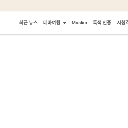
최근 뉴스
테마여행
Muslim
특색 인증
시청