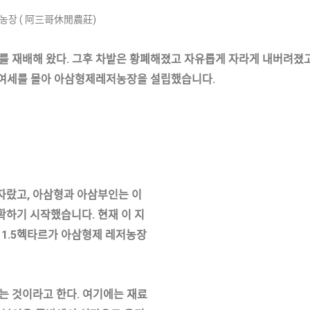
농장 ( 阿三哥休閒農莊)
를 재배해 왔다
.
그후 차밭은 황폐해졌고 자유롭게 자라게 내버려졌
그 여세를 몰아 아삼형제레저농장을 설립했습니다
.
자랐고
,
아삼형과 아삼부인는 이
수확하기 시작했습니다
.
현재 이 지
약
1.5
헥타르가 아삼형제 레저농장
는 것이라고 한다
.
여기에는 재료