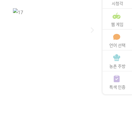
시청각
웹 게임
언어 선택
농촌 주방
특색 인증