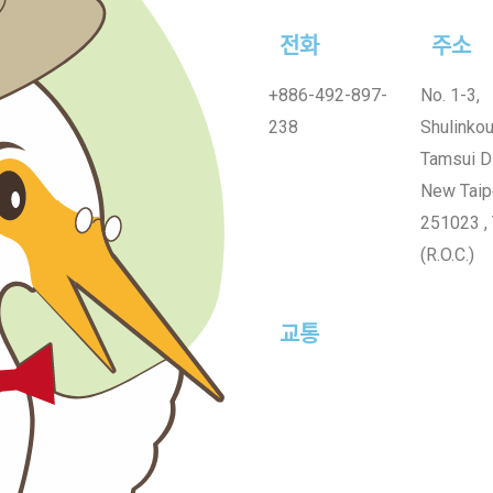
전화
주소
+886-492-897-
No. 1-3,
238
Shulinkou
Tamsui Di
New Taipe
251023 ,
(R.O.C.)
교통