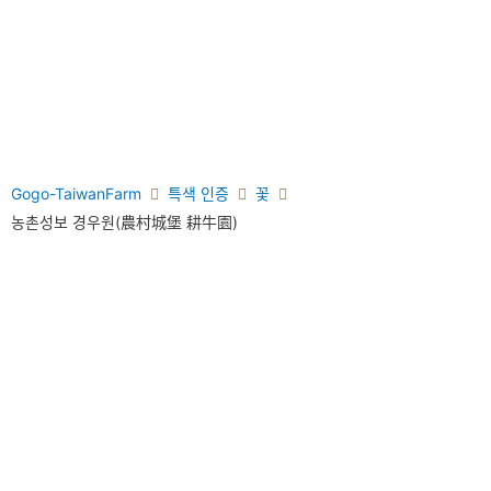
Gogo-TaiwanFarm
특색 인증
꽃
농촌성보 경우원(農村城堡 耕牛園)